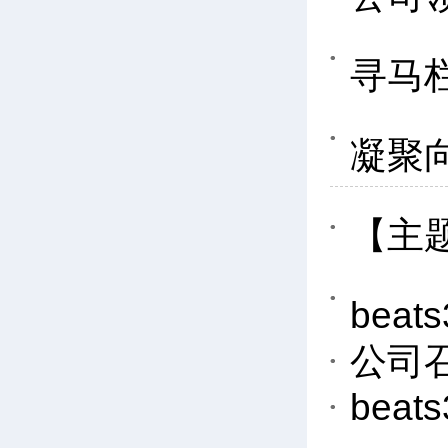
寻马
凝聚
【主
bea
公司
be