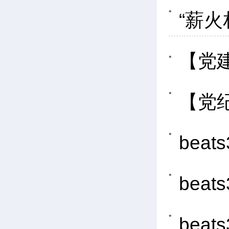
“薪火
【党
【党
bea
be
be