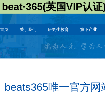
beat·365(英国VIP认证
首页
关于我们
研究生教育
旗下产业
beats365唯一