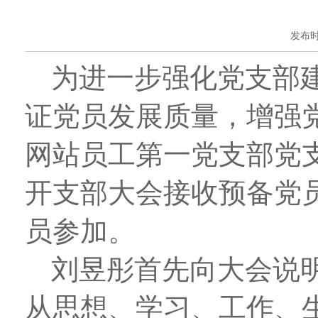
发布时间
为进一步强化党支部
证党员发展质量，增强党支
网站员工第一党支部
党支
开支部大会接收预备党
员参加。
刘昱彤首先向大会说
从思想、学习、工作、