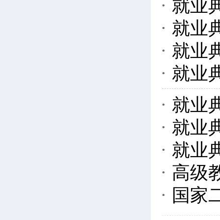
就业
就业典
就业
就业
就业
就业
就业
高级
国家