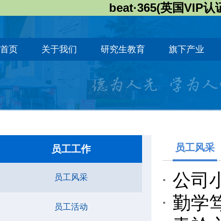
beat·365(英国VIP认
首页
关于我们
研究生教育
旗下产业
员工风采
员工工作
公司
员工风采
勤学
员工活动