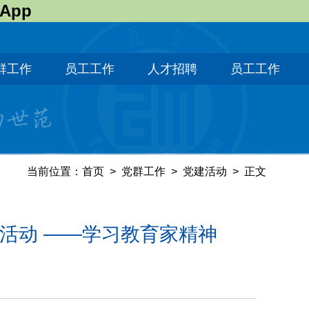
 App
群工作
员工工作
人才招聘
员工工作
当前位置：
首页
>
党群工作
>
党建活动
>
正文
日活动 ——学习教育家精神