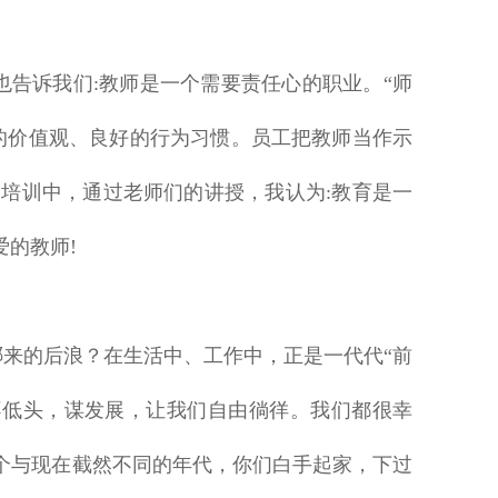
也告诉我们:教师是一个需要责任心的职业。“师
的价值观、良好的行为习惯。员工把教师当作示
培训中，通过老师们的讲授，我认为:教育是一
的教师!
哪来的后浪？在生活中、工作中，正是一代代“前
不低头，谋发展，让我们自由徜徉。我们都很幸
个与现在截然不同的年代，你们白手起家，下过