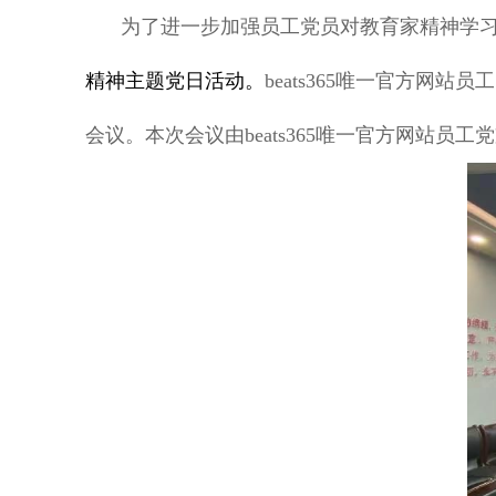
为了进一步加强员工党员对教育家精神学
精神主题党日活动。
beats365唯一官方
会议。本次会议由beats365唯一官方网站员