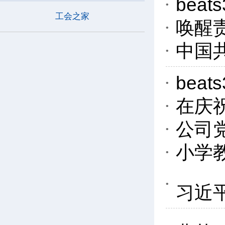
be
工会之家
唤醒
中国
bea
在庆
公司
小学
习近