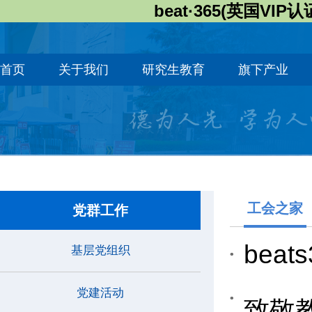
beat·365(英国VIP认
首页
关于我们
研究生教育
旗下产业
工会之家
党群工作
be
基层党组织
党建活动
致敬