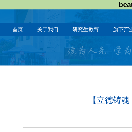
bea
首页
关于我们
研究生教育
旗下产
【立德铸魂