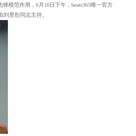
作用，6月10日下午，beats365唯一官方
议由刘昱彤同志主持。