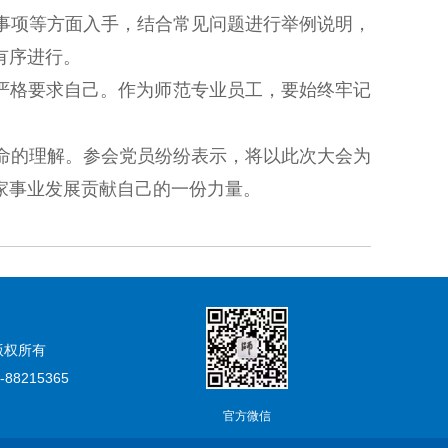
事项等方面入手，结合常见问题进行举例说明，
有序进行。
严格要求自己。作为师范专业员工，要始终牢记
命的理解。参会党员纷纷表示，将以此次大会为
家事业发展贡献自己的一份力量。
p 版权所有
215365
官方微信