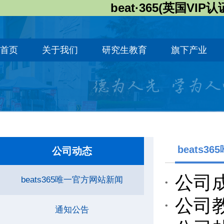
beat·365(英国VIP认
首页
关于我们
研究生教育
旗下产业
beats3
公司动态
公司
beats365唯一官方网站新闻
公司
通知公告