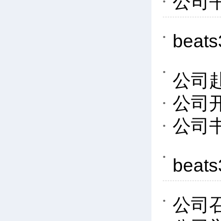
公司
be
公司
公司
公司
bea
公司