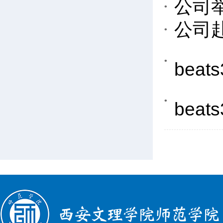
公司举
公司
be
be