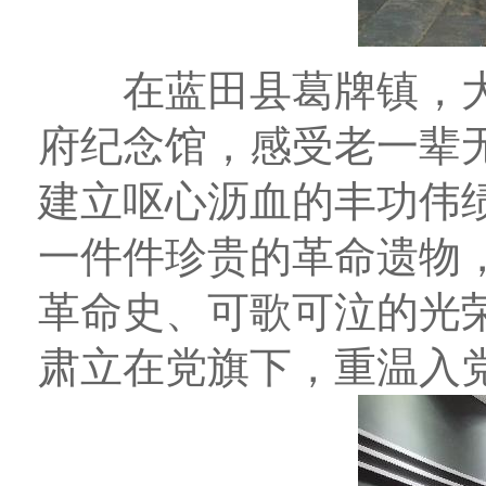
在蓝田县葛牌镇，大
府纪念馆，感受老一辈
建立呕心沥血的丰功伟
一件件珍贵的革命遗物
革命史、可歌可泣的光
肃立在党旗下，重温入