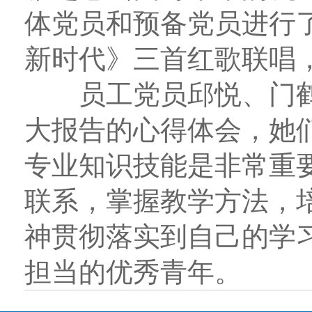
体党员和预备党员进行
新时代》三首红歌联唱
员工党员邱悦、门鹤
大报告的心得体会，她
专业知识技能是非常重
联系，掌握教学方法，
神贯彻落实到自己的学
担当的优秀青年。