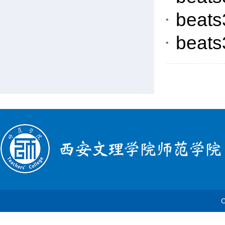
bea
bea