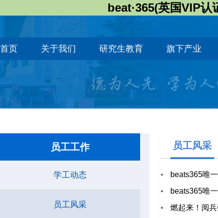
beat·365(英国VIP认
首页
关于我们
研究生教育
旗下产业
员工风采
员工工作
学工动态
beats36
beats36
员工风采
燃起来！阅兵