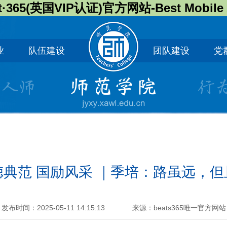
t·365(英国VIP认证)官方网站-Best Mobile
业
队伍建设
团队建设
党
徳典范 国励风采 ｜季培：路虽远，但
发布时间：2025-05-11 14:15:13
来源：beats365唯一官方网站