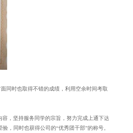
方面同时也取得不错的成绩，利用空余时间考取
作内容，坚持服务同学的宗旨，努力完成上通下达
验，同时也获得公司的“优秀团干部”的称号。