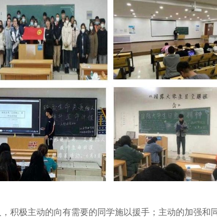
人，积极主动的向有需要的同学施以援手；主动的加强和