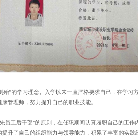
则殆”的学习理念。入学以来一直严格要求自己，在学习
健康管理师，努力提升自己的职业技能。
“先员工后干部”的原则，在任职期间认真履职自己的工
的提升了自己的组织能力与领导能力，积累了丰富的实践经