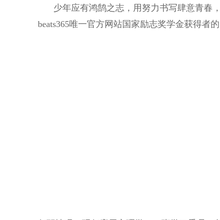
少年应有鸿鹄之志，用努力书写肆意青春
beats365唯一官方网站国家励志奖学金获得者