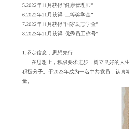
5.2022年11月获得“健康管理师”
6.2022年11月获得“二等奖学金”
7.2022年11月获得“国家励志学金”
8.2023年11月获得“优秀员工称号”
1.坚定信念，思想先行
在思想上，积极要求进步，树立良好的人生观
积极分子。于2023年成为一名中共党员，认
量。