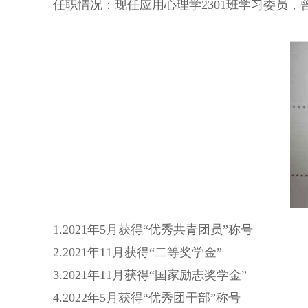
任职情况：现任应用心理学2301班学习委员，
1.2021年5月获得“优秀共青团员”称号
2.2021年11月获得“二等奖学金”
3.2021年11月获得“国家励志奖学金”
4.2022年5月获得“优秀团干部”称号