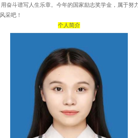
，用奋斗谱写人生乐
章。今年的国家励志奖学金，属于努
的风采吧！
个人简介