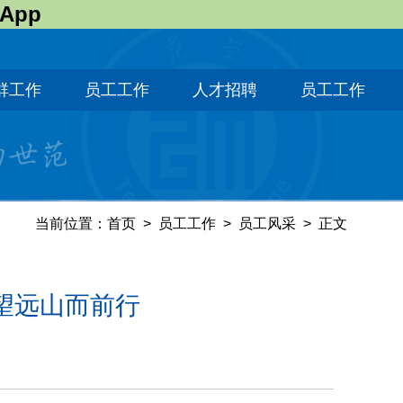
 App
群工作
员工工作
人才招聘
员工工作
当前位置：
首页
>
员工工作
>
员工风采
>
正文
 望远山而前行