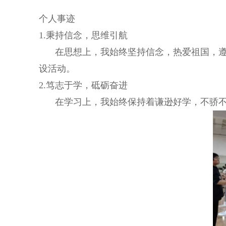
个人事迹
1.秉持信念，思维引航
在思想上，我始终坚持信念，热爱祖国，
设活动。
2.笃志于学，砥砺奋进
在学习上，我始终保持着谦逊好学，不骄