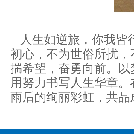
人生如逆旅，你我皆
初心，不为世俗所扰，
揣希望，奋勇向前。以
用努力书写人生华章。
雨后的绚丽彩虹，共品