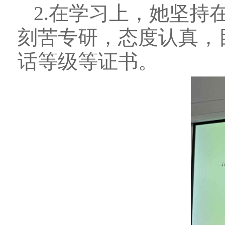
2.在学习上，她坚
刻苦专研，态度认真，
话等级等证书。