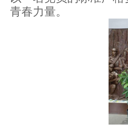
青春力量。