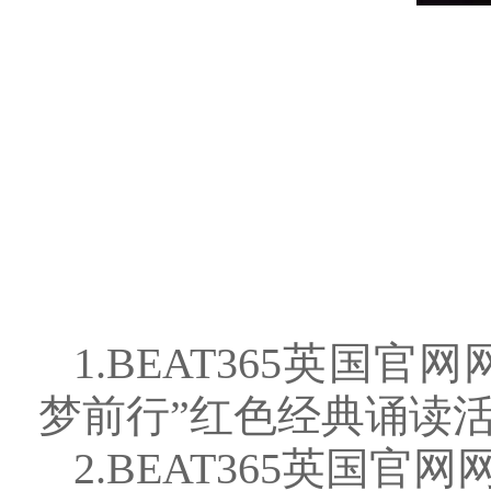
1.BEAT365英
梦前
行”红色经典诵读
2.BEAT365英国