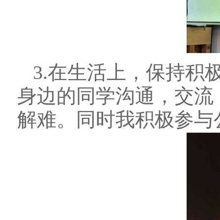
3.在生活上，保持
身边的同学沟通，交流
解难。同时我积极参与