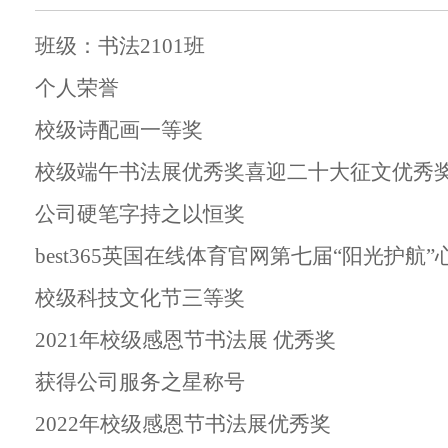
班级：书法
2101
班
个人荣誉
校级诗配画一等奖
校级端午书法展优秀奖喜迎二十大征文优秀
公司硬笔字持之以恒奖
best365英国在线体育官网第七届“阳光护航
校级科技文化节三等奖
2021
年校级感恩节书法展 优秀奖
获得公司服务之星称号
2022
年校级感恩节书法展优秀奖