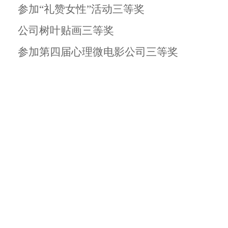
参加“礼赞女性”活动三等奖
公司树叶贴画三等奖
参加第四届心理微电影公司三等奖