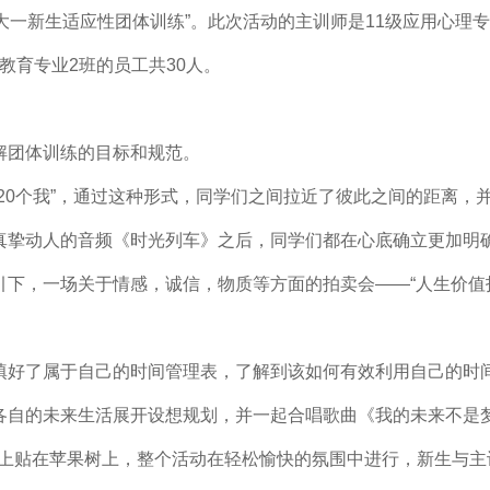
开展了“大一新生适应性团体训练”。此次活动的主训师是11级应用心
教育专业2班的员工共30人。
解团体训练的目标和规范。
“20个我”，通过这种形式，同学们之间拉近了彼此之间的距离，
段真挚动人的音频《时光列车》之后，同学们都在心底确立更加明
引下，一场关于情感，诚信，物质等方面的拍卖会——“人生价值
真填好了属于自己的时间管理表，了解到该如何有效利用自己的时
对各自的未来生活展开设想规划，并一起合唱歌曲《我的未来不是
上贴在苹果树上，整个活动在轻松愉快的氛围中进行，新生与主