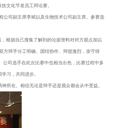
”科技文化节老员工辩论赛。
程公司副主席李斌以及生物技术公司副主席。参赛选
后，根据自己搜集了解到的论据资料对对方观点加以
双方辩手分工明确、团结协作、辩驳激烈，攻守得
利。公司选手在此次比赛中也相当出色，比赛过程中多
同学习，共同进步。
精神所在。相信无论是辩手还是观众都会从中受益。