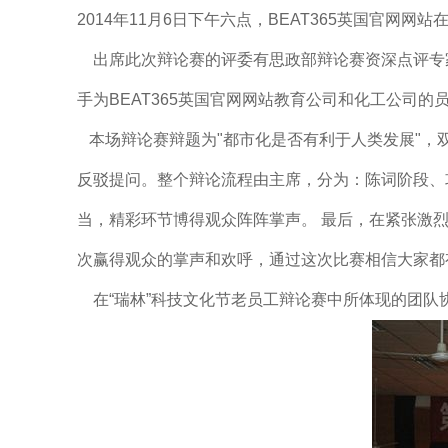
2014年11月6日下午六点，BEAT365英国官
出席此次辩论赛的评委有思政部辩论赛资深点评专
手为BEAT365英国官网网站教育公司和化工公司的
本场辩论赛辩题为"都市化是否有利于人类发展"，
反驳提问。整个辩论流程由主席，分为：陈词阶段、
当，精彩环节博得观众阵阵掌声。 最后，在紧张激
次赢得观众的掌声和欢呼，通过这次比赛相信大家都
在“瑞林”科技文化节老员工辩论赛中所体现的团队