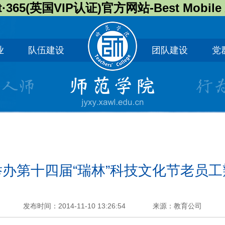
t·365(英国VIP认证)官方网站-Best Mobile
业
队伍建设
团队建设
党
举办第十四届“瑞林”科技文化节老员工
发布时间：2014-11-10 13:26:54
来源：教育公司