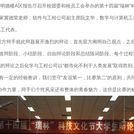
网网站在明德楼A区报告厅召开校团委和校员工会举办的第十四届“瑞林
家冀德荣老师，软件与工程公司副主席阮文华，数学与计算机工
员工代表。
双方辩手就此辩题展开激烈的辩论，首先双方阐明自己观点，之
攻辩阶段、小结阶段、自由辩论阶段和总结陈词阶段。每个过程
烈的辩论之后化学与工程公司以“都市化不利于人类发展”取得胜
有一定的经验教训，我们坚守“友谊第一，比赛第二”的原则，共
协作力量，辩手们个性风采还有整体的青春魅力，这些是比赛的