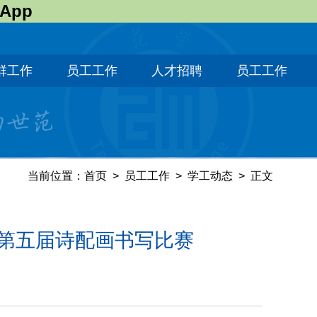
 App
群工作
员工工作
人才招聘
员工工作
当前位置：
首页
>
员工工作
>
学工动态
>
正文
节第五届诗配画书写比赛