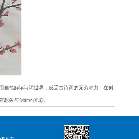
用画笔解读诗词世界，感受古诗词的无穷魅力。在创
着想象与创新的光彩。
p 版权所有