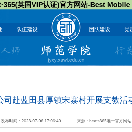
t·365(英国VIP认证)官方网站-Best Mobile
业
队伍建设
团队建设
党
公司赴蓝田县厚镇宋寨村开展支教活
发布时间：2023-07-06 17:06:40
来源：beats365唯一官方网站