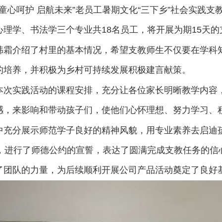
童心呵护 启航未来”老员工暑期文化“三下乡”社会实践支教活
理学、书法学三个专业共18名员工，将开展为期15天的
韩霜介绍了村里的基本情况，希望支教师生不仅要在学科
的培养，并积极为乡村可持续发展积极建言献策。
本次实践活动的课程安排，充分让各位家长明晰教学内容
感，来影响和带动孩子们，使他们心怀理想、努力学习、
中充分展示师范学子良好的精神风貌，用专业素养去启迪
，进行了师德公约的宣誓，表达了圆满完成支教任务的信心
了团队的力量，为后续顺利开展公司产品活动奠定了良好