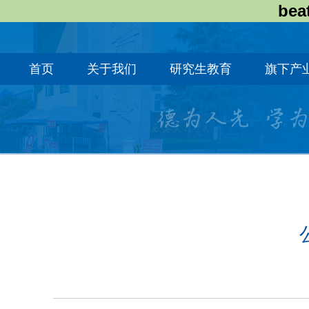
bea
首页
关于我们
研究生教育
旗下产