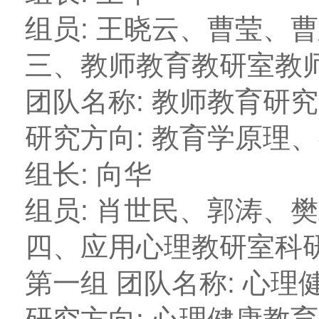
组员: 王晓云、曹莹、
三、教师教育教研室教
团队名称: 教师教育研究
研究方向: 教育学原理
组长: 向华
组员: 肖世民、郭涛、
四、应用心理教研室科
第一组 团队名称: 心理