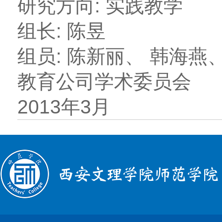
研究方向: 实践教学
组长: 陈昱
组员: 陈新丽、 韩海燕
教育公司学术委员会
2013年3月