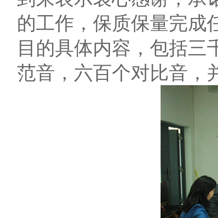
的工作，保质保量完成
目的具体内容，包括三
范音，六百个对比音，