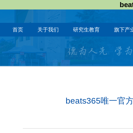
bea
首页
关于我们
研究生教育
旗下产
beats365唯