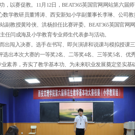
，以赛促教。11月12日，BEAT365英国官网网站第六
数学教研员董博涛、西安新知小学副董事长李琳、公司教授吴婷
官方网站副教授黄玲侠、洪杨担任比赛评委。BEAT365英国
教育系主任闫成海及小学教育专业师生代表参与活动。
而出闯入决赛。
选手在
书写、即兴演讲和说课与模拟授课
评选出本次大赛的一等奖
2
名、二等奖
4
名、三等奖
5
名、
优
专业素养，夯实了教学基本功、为未来职业发展奠定坚实基