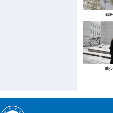
郝雁
戚少